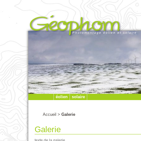
Photomontage éolien et solaire
éolien
solaire
Accueil
>
Galerie
Galerie
texte de la galerie