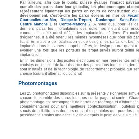
Par ailleurs, afin que le public puisse évaluer l’impact paysag
cumulé des parcs dans leur globalité, les photomontages ci-cont
représentent également les parcs en cours de construction ou 
développement, c’est-à-dire les parcs éoliens en mer de
Féca
Courseulles-sur-Mer
,
Dieppe-le-Tréport
,
Dunkerque
,
Saint-Brie
Centre Manche 1
et
Centre-Manche 2
. À noter que, pour les de
derniers parcs les implantations des éoliennes n’étant pas enco
connues, il a été aussi défini des implantations fictives. En mati
d’éoliennes, il a été retenu les mêmes hypothèses que pour les pa
fictifs. En matière de localisation et de design, les parcs ont bien 
implantés dans les zones d’appel d’offres, le design pourra quant à 
évoluer une fois que les porteurs de projet privés auront défini l
implantation.
Enfin les dimensions des postes électriques en mer représentés ont 
choisies en fonction de la puissance des parcs dans lequel ces derni
sont installés et de la technologie de raccordement probable qui ser
choisie (courant alternatif ou continu)
Photomontages
Les 25 photomontages disponibles sur la présente visionneuse simul
chacun l'ensemble des parcs indiqués sur la pages ci-contre. Chaq
photomontage est accompagné de barres de repérage et d'informatio
complémentaires pour une meilleure contextualisation. Toutefois p
soucis de lisibilité, ces derniers ne sont disponibles que pour les pa
possédant au moins une nacelle visible depuis le point de vue simulé.