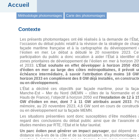
Accueil
Méthodologie photomontages
Carte des photomontages
Contexte
Les présents photomontages ont été réalisés à la demande de l’État
l’occasion du débat public relatif à la révision de la stratégie de cha
façade maritime française et à la cartographie du développement 
l’éolien en mer. Le débat a débuté le 20 novembre 2023. Cet
participation du public a donc vocation à aider l’État à identifier 
zones prioritaires de développement de l’éolien en mer à horizon 2
et 2033.
L’État souhaite en effet développer à horizon 2050 45
d’éolien en mer au large des côtes métropolitaines, il prévoit u
échéance intermédiaire, à savoir l’attribution d’au moins 18 GW
horizon 2033 en complément des 8 GW déjà installés, en constructi
ou en développement.
L’État a décliné ces objectifs par façade maritime, pour la faça
Manche-Est – Mer du Nord (MEMN – côtes de la Normandie et d
Hauts de France), l’objectif à horizon 2050 est
l’installation de 12 à 1
GW d’éolien en mer, dont 7 à 11 GW attribués avant 2033
. Po
mémoire, au 20 novembre 2023, 4,6 GW sont en cours de constructi
ou en développement sur la façade MEMN.
Les situations présentées sont donc susceptibles d’être modifiées
regard des conclusions du débat public ainsi que de l’avancée d
études menées par RTE, l’Etat et le futur lauréat.
Un parc éolien peut générer un impact paysager
, qui dépend de 
distance vis-à-vis de la côte et de sa localisation, les photomontages 