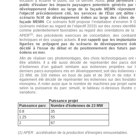
vocation à éclairer le public sur ce dernier. Aussi,
pour permettre 
public d’évaluer les impacts paysagers potentiels générés par 
développement éolien au large de la façade MEMN répondant
l’objectif précédemment cité, les services de l’État ont défini 
scénario fictif de développement éolien au large des côtes de 
façade MEMN
. Ce scénario fictif propose l’installation d’environ 9
(scénario médian au regard de l’objectif 2033) sur des zones identifi
comme potentiellement favorables au regard des orientations de la 
(1)
APER
, des précédents exercices de concertation, des contraint
techniques et des usages actuels.
Il est rappelé que les implantati
figurées ne préjugent pas du scénario de développement éoli
décidé à l’issue du débat et du positionnement des futurs par
éoliens en mer.
Afin de réaliser ces photomontages, des choix technologiques ont 
être arbitrés. Il a été aussi décidé de représenter des parcs dot
d’éoliennes d’un gabarit similaire aux éoliennes projetées sur l
derniers parcs européens mis en développement, soit des éoliennes
23 MW, de 330 mètres en bout de pale et de 300 m de rotor. Il
également été décidé de représenter les éoliennes sur des fondati
monopieu. A noter aussi que le nombre de machines par projet vari
selon la puissance du parc simulé, le tableau ci-dessous illustre 
variations :
Puissance projet
Puissance parc
Nombre d’éoliennes de 23 MW
0.8
35
1.25
55
2
87
(1) APER : accélération de la production d'énergies renouvelables.