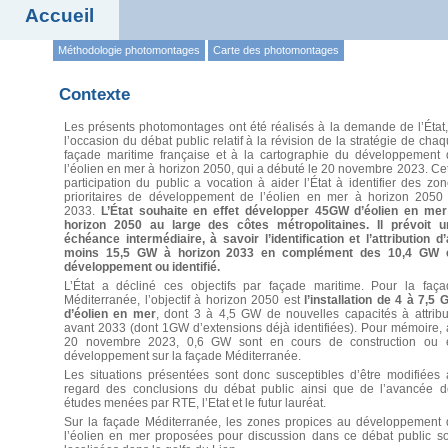
Accueil
Méthodologie photomontages
Carte des photomontages
Contexte
Les présents photomontages ont été réalisés à la demande de l’État
l’occasion du débat public relatif à la révision de la stratégie de cha
façade maritime française et à la cartographie du développement 
l’éolien en mer à horizon 2050, qui a débuté le 20 novembre 2023. Ce
participation du public a vocation à aider l’État à identifier des zo
prioritaires de développement de l’éolien en mer à horizon 2050 
2033.
L’État souhaite en effet développer 45GW d’éolien en mer
horizon 2050 au large des côtes métropolitaines. Il prévoit u
échéance intermédiaire, à savoir l’identification et l’attribution d
moins 15,5 GW à horizon 2033 en complément des 10,4 GW 
développement ou identifié.
L’État a décliné ces objectifs par façade maritime. Pour la faça
Méditerranée, l’objectif à horizon 2050 est
l’installation de 4 à 7,5
d’éolien en mer
, dont 3 à 4,5 GW de nouvelles capacités à attrib
avant 2033 (dont 1GW d’extensions déjà identifiées). Pour mémoire,
20 novembre 2023, 0,6 GW sont en cours de construction ou 
développement sur la façade Méditerranée.
Les situations présentées sont donc susceptibles d’être modifiées
regard des conclusions du débat public ainsi que de l’avancée d
études menées par RTE, l’Etat et le futur lauréat.
Sur la façade Méditerranée, les zones propices au développement 
l’éolien en mer proposées pour discussion dans ce débat public so