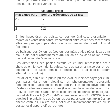
par projet variera selon la puissance du parc simulé, le tableau 
dessous illustre ces variations :
Puissance projet
Puissance parc
Nombre d’éoliennes de 18 MW
0.75
42
1.1
62
2
112
Si les hypothèses de puissance des génératrices, d’orientation 
regard des vents dominants, d’écartement entre éoliennes sont réalist
elles ne préjugent pas des conditions finales de construction d
éoliennes.
Le balisage des éoliennes (couleur des mâts et des pâles, feux de nu
etc.) a été défini conformément aux règles de balisage aérien arrêt
par la direction de l’aviation civile.
Les dimensions des postes électriques en mer représentés ont é
choisies en fonction de la puissance des parcs à raccorder et de 
technologie de raccordement probable qui serait choisie (coura
alternatif ou continu).
Par ailleurs, afin que le public puisse évaluer l’impact paysager cum
des parcs dans leur globalité, les photomontages représente
également les parcs en cours de construction ou en développemen
c’est-à-dire les trois fermes pilotes (Eoliennes flottantes du golfe du Li
EolMed, Provence Grand Large) et les projets de parcs commerciaux
l’appel d’offres n°6 (2x250 MW) et leur extension (2x500MW). À no
que, les implantations des éoliennes des parcs commerciaux n’étant 
encore connues, il a été aussi défini des implantations fictives au s
des zones d’appel d’offres retenues.