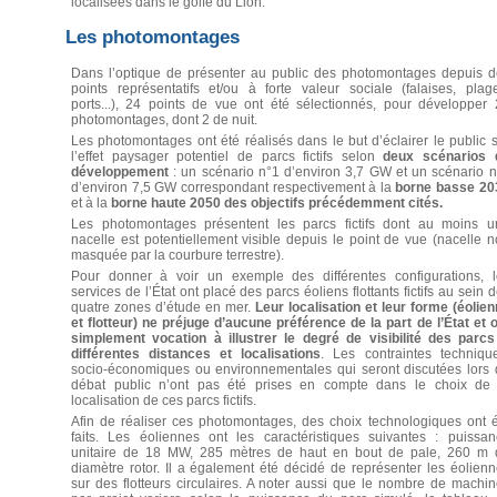
localisées dans le golfe du Lion.
Les photomontages
Dans l’optique de présenter au public des photomontages depuis d
points représentatifs et/ou à forte valeur sociale (falaises, plag
ports...), 24 points de vue ont été sélectionnés, pour développer
photomontages, dont 2 de nuit.
Les photomontages ont été réalisés dans le but d’éclairer le public 
l’effet paysager potentiel de parcs fictifs selon
deux scénarios 
développement
: un scénario n°1 d’environ 3,7 GW et un scénario 
d’environ 7,5 GW correspondant respectivement à la
borne basse 20
et à la
borne haute 2050 des objectifs précédemment cités.
Les photomontages présentent les parcs fictifs dont au moins u
nacelle est potentiellement visible depuis le point de vue (nacelle 
masquée par la courbure terrestre).
Pour donner à voir un exemple des différentes configurations, l
services de l’État ont placé des parcs éoliens flottants fictifs au sein 
quatre zones d’étude en mer.
Leur localisation et leur forme (éolie
et flotteur) ne préjuge d’aucune préférence de la part de l’État et 
simplement vocation à illustrer le degré de visibilité des parcs
différentes distances et localisations
. Les contraintes technique
socio-économiques ou environnementales qui seront discutées lors 
débat public n’ont pas été prises en compte dans le choix de 
localisation de ces parcs fictifs.
Afin de réaliser ces photomontages, des choix technologiques ont 
faits. Les éoliennes ont les caractéristiques suivantes : puissan
unitaire de 18 MW, 285 mètres de haut en bout de pale, 260 m 
diamètre rotor. Il a également été décidé de représenter les éolien
sur des flotteurs circulaires. A noter aussi que le nombre de machi